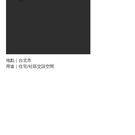
地點｜台北市
用途｜住宅/社區交誼空間
業主｜德喜建設
建築規模｜地上12層，地下2層
完工時間｜2024
Location｜Taipei Nangang
Use｜Residences
Specifications｜12levels aboveground, 2
levels underground
張昌明建築師事務所 篙建聯合建築師事務所
電子郵件：
cmc5.tpts6@msa.hinet.net