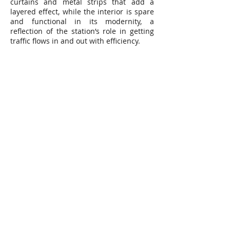
curtains and metal strips that add a
layered effect, while the interior is spare
and functional in its modernity, a
reflection of the station’s role in getting
traffic flows in and out with efficiency.
地點｜台灣台北市
用途｜捷運設施/辦公室/商場
業主｜台北市農會
建築規模｜地上15層，地下4層
總樓地板面積｜12,650.72m2
完工時間｜2013
Location｜Taipei, Taiwan
Use｜MRT facilities/Offices/Commercial
Builder｜Bureau of Agriculture, Taipei
City
Specifications｜15 levels aboveground, 4
levels underground
Total Floor Area｜12,650.72m2
Completion｜2013
張昌明建築師事務所 篙建聯合建築師事務所
電子郵件：
cmc5.tpts6@msa.hinet.net